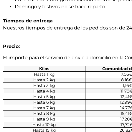
Domingo y festivos no se hace reparto
Tiempos de entrega
Nuestros tiempos de entrega de los pedidos son de 24
Precio:
El importe para el servicio de envío a domicilio en la 
Kilos
Comunidad d
Hasta 1 kg
7,06
Hasta 2 kg
8,16€
Hasta 3 kg
11,16
Hasta 4 kg
11,78
Hasta 5 kg
12,41
Hasta 6 kg
12,99
Hasta 7 kg
14,77
Hasta 8 kg
15,41
Hasta 9 kg
17,20
Hasta 10 kg
17,72
Hasta 15 kg
26,82