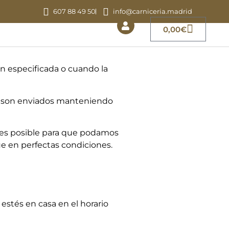
607 88 49 50
info@carniceria.madrid
0,00
€
ón especificada o cuando la
s, son enviados manteniendo
ntes posible para que podamos
ue en perfectas condiciones.
estés en casa en el horario