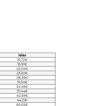
Islas
10,72€
15,91€
22,04€
23,50€
28,39€
31,54€
34,49€
37,44€
40,39€
44,21€
60,03€