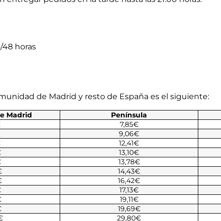
/48 horas
Comunidad de Madrid y resto de España es el siguiente:
e Madrid
Península
€
7,85€
9,06€
€
12,41€
€
13,10€
€
13,78€
€
14,43€
€
16,42€
€
17,13€
€
19,11€
€
19,69€
€
29,80€