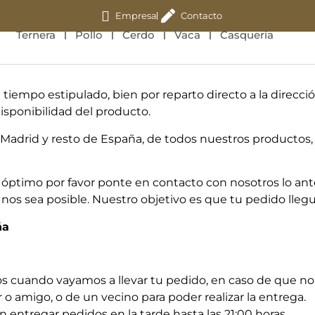
Empresa
Contacto
Ternera
Pollo
Cerdo
Vaca
Casquería
iempo estipulado, bien por reparto directo a la direcci
isponibilidad del producto.
 Madrid y resto de España, de todos nuestros producto
o óptimo por favor ponte en contacto con nosotros lo a
nos sea posible. Nuestro objetivo es que tu pedido lleg
ña
os cuando vayamos a llevar tu pedido, en caso de que no 
 o amigo, o de un vecino para poder realizar la entrega.
 entregar pedidos en la tarde hasta las 21:00 horas.