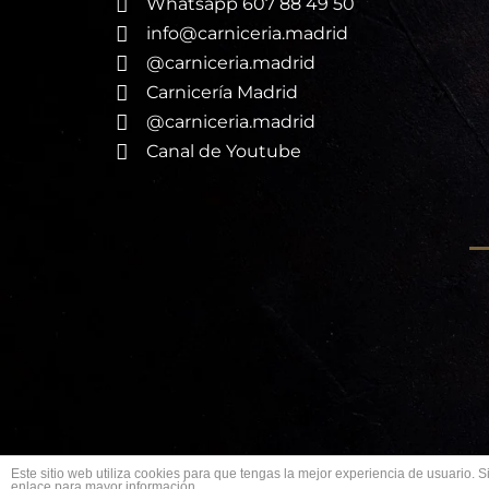
Whatsapp 607 88 49 50
info@carniceria.madrid
@carniceria.madrid
Carnicería Madrid
@carniceria.madrid
Canal de Youtube
Este sitio web utiliza cookies para que tengas la mejor experiencia de usuario
Carnicería Madrid 2026 © Todos los derec
enlace para mayor información.