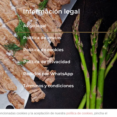
Información legal
Aviso legal
Política de envíos
Política de cookies
Política de privacidad
Pedidos por WhatsApp
Términos y condiciones
mencionadas cookies y la aceptación de nuestra
política de cookies
, pincha el
io web diseñado por
Digital Ball