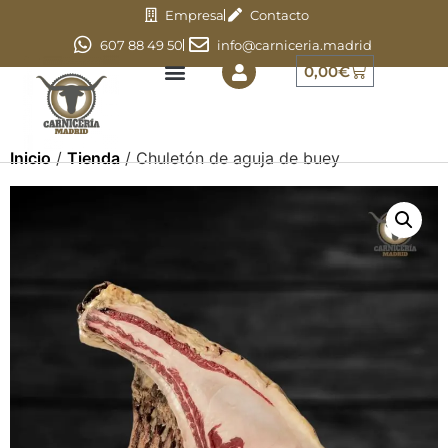
Empresa
Contacto
607 88 49 50
info@carniceria.madrid
0,00
€
Inicio
/
Tienda
/ Chuletón de aguja de buey