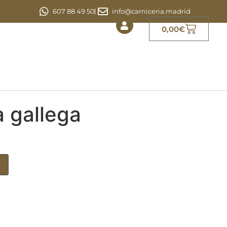
607 88 49 50
info@carniceria.madrid
0,00
€
a gallega