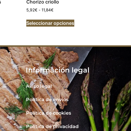
s
Chorizo criollo
5,92
€
-
11,84
€
Seleccionar opciones
Información legal
Aviso legal
Política de envíos
Política de cookies
Política de privacidad