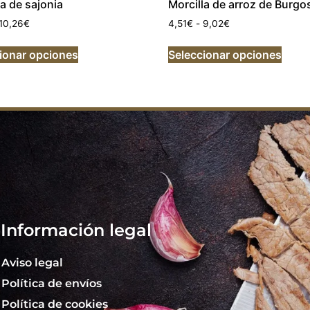
a de sajonia
Morcilla de arroz de Burgo
10,26
€
4,51
€
-
9,02
€
ionar opciones
Seleccionar opciones
Información legal
Aviso legal
Política de envíos
Política de cookies