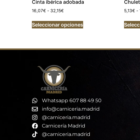
Cinta ibérica adobada
Chulet
16,07
€
-
32,15
€
5,13
€
-
Seleccionar opciones
Selecc
Whatsapp 607 88 49 50
info@carniceria.madrid
@carniceria.madrid
Carnicería Madrid
@carniceria.madrid