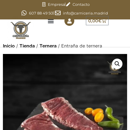
Empresa
Contacto
607 88 49 50
info@carniceria.madrid
0,00
€
Inicio
/
Tienda
/
Ternera
/ Entraña de ternera