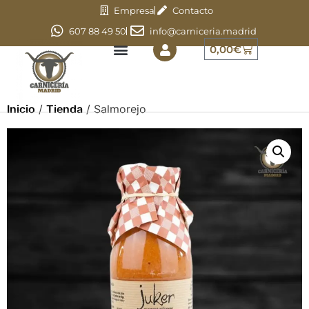
Empresa
Contacto
607 88 49 50
info@carniceria.madrid
0,00
€
Inicio
/
Tienda
/ Salmorejo