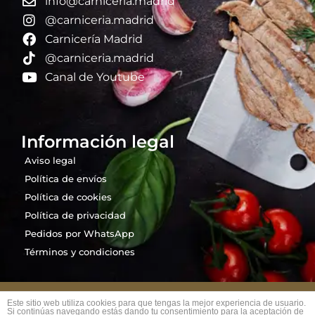
info@carniceria.madrid
@carniceria.madrid
Carnicería Madrid
@carniceria.madrid
Canal de Youtube
Información legal
Aviso legal
Política de envíos
Política de cookies
Política de privacidad
Pedidos por WhatsApp
Términos y condiciones
Carnicería Madrid 2026 © Todos los derechos
Este sitio web utiliza cookies para que tengas la mejor experiencia de usuario.
Si continúas navegando estás dando tu consentimiento para la aceptación de
reservados