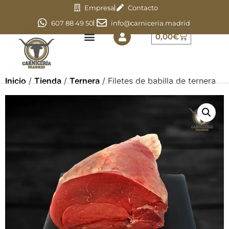
Empresa
Contacto
607 88 49 50
info@carniceria.madrid
0,00
€
Inicio
/
Tienda
/
Ternera
/ Filetes de babilla de ternera